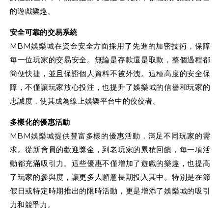
的遊戲樂趣。
安全可靠的交易系統
MBM娛樂城在資金安全方面採用了先進的加密技術，保障
每一位玩家的交易安全。無論是存款還是取款，整個過程都
簡便快捷，並且保證個人資料不被外洩。這種高度的安全保
障，不僅讓玩家放心投注，也提升了娛樂城的信譽和玩家的
忠誠度，使其成為線上娛樂平台中的佼佼者。
多樣化的優惠活動
MBM娛樂城提供豐富多樣的優惠活動，滿足不同玩家的需
求。從新會員的歡迎獎金，到老玩家的累積回饋，每一項活
動都充滿吸引力。這些優惠不僅增加了遊戲的樂趣，也提高
了玩家的參與度，讓更多人願意長期投入其中。特別是在節
假日或特定時期推出的限時活動，更是增添了娛樂城的吸引
力和競爭力。