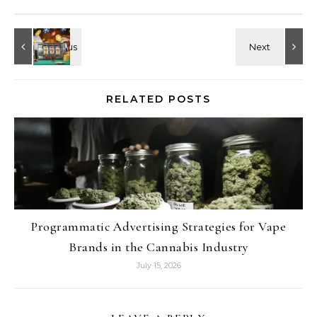
RELATED POSTS
Programmatic Advertising Strategies for Vape
Brands in the Cannabis Industry
July 15, 2026